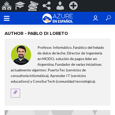
Sitios
Programas
Eventos
#ConoSurTech
Iniciar
Registrarse
de
Educativos
y
en
sesión
ConoSurTech
Espectáculos
redes
AUTHOR - PABLO DI LORETO
Profesor. Informático. Fanático del helado
de dulce de leche. Director de Ingeniería
en MODO, solución de pagos líder en
Argentina. Fundador de varias iniciativas
actualmente vigentes: PuertoTec (servicios de
consultoría informática), Aprender IT (servicios
educativos) y ConoSurTech (comunidad tecnológica).