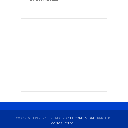
COPYRIGHT © 2026. CREADO POR
LA COMUNIDAD
. PARTE DE
CONOSUR.TECH
.