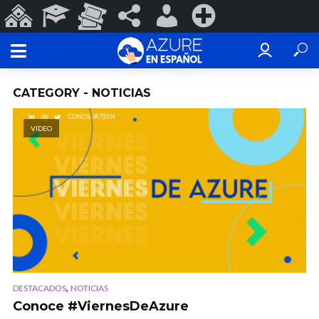
Sitios
Programas
Eventos
#ConoSurTech
Iniciar
Registrarse
de
Educativos
y
en
sesión
ConoSurTech
Espectáculos
redes
CATEGORY - NOTICIAS
VIDEO
,
DESTACADOS
NOTICIAS
Conoce #ViernesDeAzure