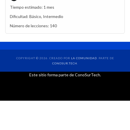
Tiempo estimado:
1 mes
Dificultad:
Básico, Intermedio
Número de lecciones:
140
COPYRIGHT © 2026. CREADO POR
LA COMUNIDAD
. PARTE DE
CONOSUR.TECH
.
Este sitio forma parte de ConoSurTech.