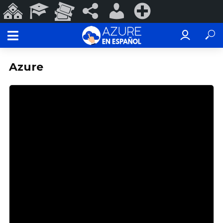
Sitios
Programas
Eventos
#ConoSurTech
Iniciar
Registrarse
de
Educativos
y
en
sesión
ConoSurTech
Espectáculos
redes
Azure