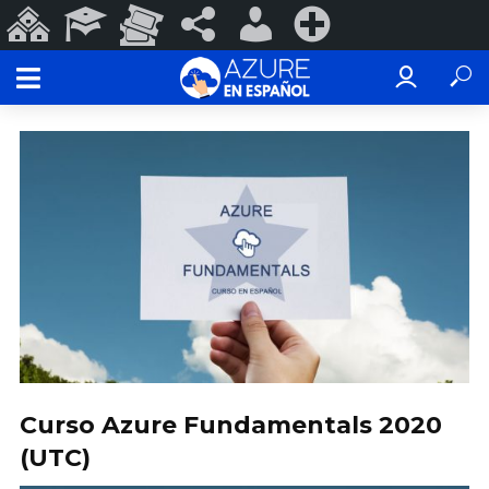
Sitios
Programas
Eventos
#ConoSurTech
Iniciar
Registrarse
de
Educativos
y
en
sesión
ConoSurTech
Espectáculos
redes
Curso Azure Fundamentals 2020
(UTC)