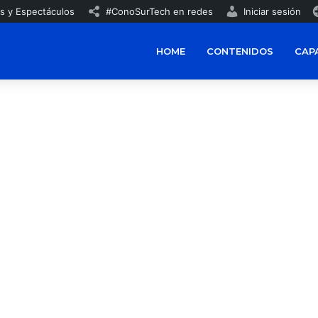
s y Espectáculos
#ConoSurTech en redes
Iniciar sesión
HOME
CONTENIDOS
CAP