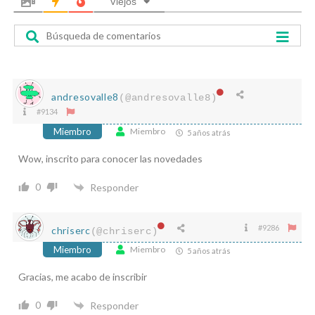
Viejos
n
i
c
o
*
andresovalle8
(@andresovalle8)
#9134
Miembro
Miembro
5 años atrás
Wow, inscrito para conocer las novedades
0
Responder
#9286
chriserc
(@chriserc)
Miembro
Miembro
5 años atrás
Gracias, me acabo de inscribir
0
Responder