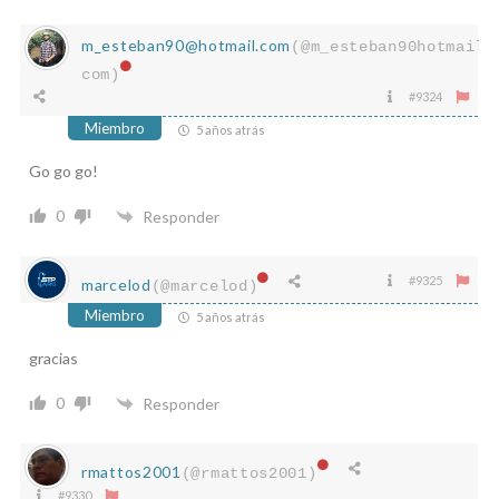
m_esteban90@hotmail.com
(@m_esteban90hotmail-
com)
#9324
Miembro
5 años atrás
Go go go!
0
Responder
#9325
marcelod
(@marcelod)
Miembro
5 años atrás
gracias
0
Responder
rmattos2001
(@rmattos2001)
#9330