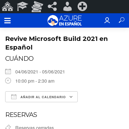
Sitios
Programas
Eventos
#ConoSurTech
Iniciar
Registrarse
de
Educativos
y
en
sesión
ConoSurTech
Espectáculos
redes
Revive Microsoft Build 2021 en
Español
CUÁNDO
04/06/2021 - 05/06/2021
10:00 pm - 2:30 am
AÑADIR AL CALENDARIO
Descargar ICS
Google Calendar
RESERVAS
Reservas cerradas