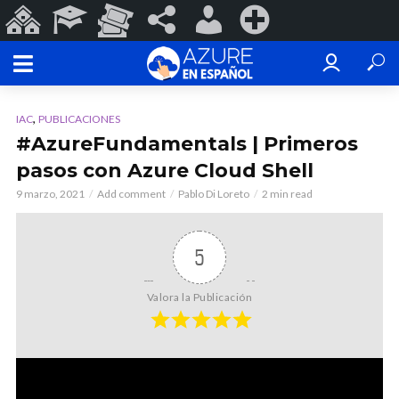
Sitios
Programas
Eventos
#ConoSurTech
Iniciar
Registrarse
de
Educativos
y
en
sesión
ConoSurTech
Espectáculos
redes
,
IAC
PUBLICACIONES
#AzureFundamentals | Primeros
pasos con Azure Cloud Shell
9 marzo, 2021
Add comment
Pablo Di Loreto
2 min read
5
Valora la Publicación