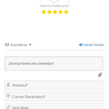
Valora la Publicación
Suscribirse
Iniciar Sesión
N
o
m
C
b
o
r
r
e
S
r
*